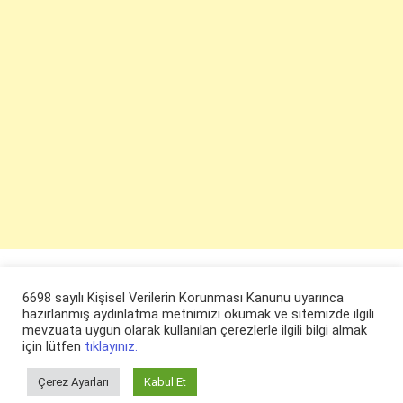
6698 sayılı Kişisel Verilerin Korunması Kanunu uyarınca
hazırlanmış aydınlatma metnimizi okumak ve sitemizde ilgili
mevzuata uygun olarak kullanılan çerezlerle ilgili bilgi almak
için lütfen
tıklayınız.
Çerez Ayarları
Kabul Et
© ruyaevi.com 2022