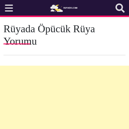
Skip
to
content
Rüyada Öpücük Rüya
Yorumu