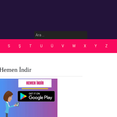
Arama:
S
Ş
T
U
Ü
V
W
X
Y
Z
Hemen İndir