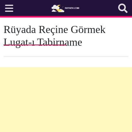
Skip
to
content
Rüyada Reçine Görmek
Lugat-ı Tabirname