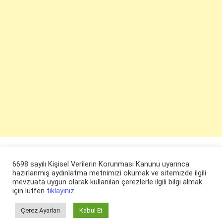
6698 sayılı Kişisel Verilerin Korunması Kanunu uyarınca
hazırlanmış aydınlatma metnimizi okumak ve sitemizde ilgili
mevzuata uygun olarak kullanılan çerezlerle ilgili bilgi almak
için lütfen
tıklayınız.
Çerez Ayarları
Kabul Et
© ruyaevi.com 2022