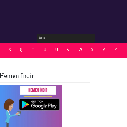
Arama:
S
Ş
T
U
Ü
V
W
X
Y
Z
Hemen İndir