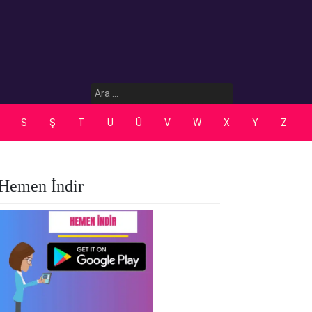
Arama:
S
Ş
T
U
Ü
V
W
X
Y
Z
Hemen İndir