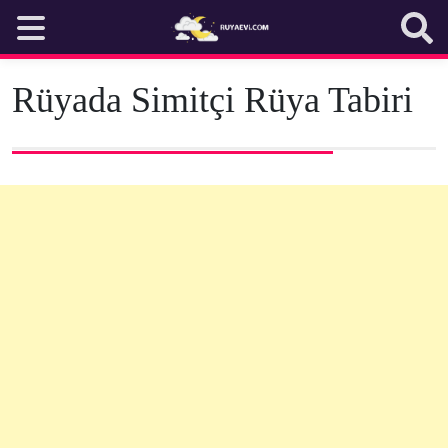
Skip
to
content
Rüyada Simitçi Rüya Tabiri