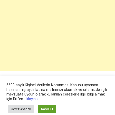
6698 sayılı Kişisel Verilerin Korunması Kanunu uyarınca
hazırlanmış aydınlatma metnimizi okumak ve sitemizde ilgili
mevzuata uygun olarak kullanılan çerezlerle ilgili bilgi almak
için lütfen
tıklayınız.
Çerez Ayarları
Kabul Et
© ruyaevi.com 2022