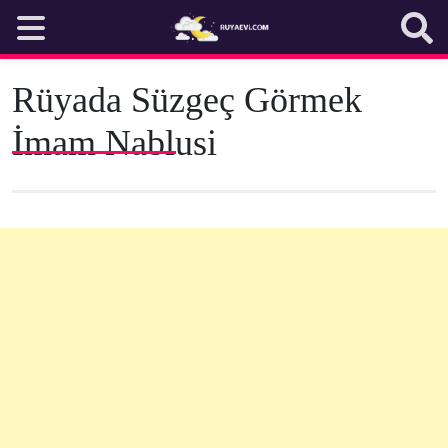
Skip
to
content
Rüyada Süzgeç Görmek
İmam Nablusi