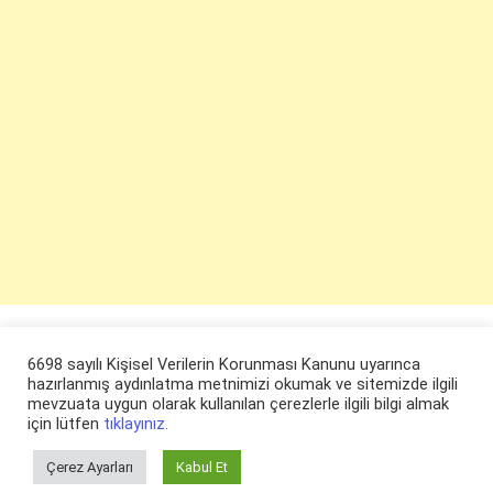
6698 sayılı Kişisel Verilerin Korunması Kanunu uyarınca
hazırlanmış aydınlatma metnimizi okumak ve sitemizde ilgili
mevzuata uygun olarak kullanılan çerezlerle ilgili bilgi almak
için lütfen
tıklayınız.
Çerez Ayarları
Kabul Et
© ruyaevi.com 2022