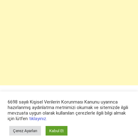
6698 sayılı Kişisel Verilerin Korunması Kanunu uyarınca
hazırlanmış aydınlatma metnimizi okumak ve sitemizde ilgili
mevzuata uygun olarak kullanılan çerezlerle ilgili bilgi almak
için lütfen
tıklayınız.
Çerez Ayarları
Kabul Et
© ruyaevi.com 2022