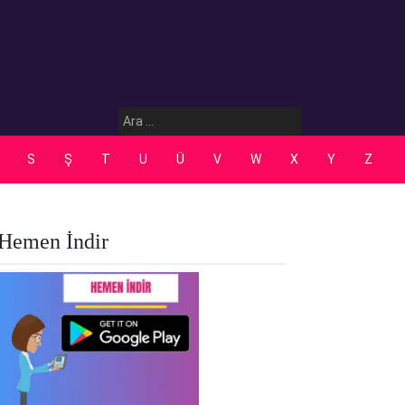
Arama:
S
Ş
T
U
Ü
V
W
X
Y
Z
Hemen İndir