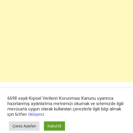
6698 sayılı Kişisel Verilerin Korunması Kanunu uyarınca
hazırlanmış aydınlatma metnimizi okumak ve sitemizde ilgili
mevzuata uygun olarak kullanılan çerezlerle ilgili bilgi almak
için lütfen
tıklayınız.
Çerez Ayarları
Kabul Et
© ruyaevi.com 2022