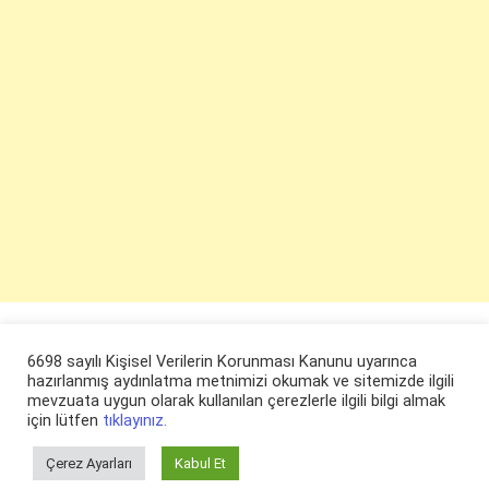
6698 sayılı Kişisel Verilerin Korunması Kanunu uyarınca
hazırlanmış aydınlatma metnimizi okumak ve sitemizde ilgili
mevzuata uygun olarak kullanılan çerezlerle ilgili bilgi almak
için lütfen
tıklayınız.
Çerez Ayarları
Kabul Et
© ruyaevi.com 2022