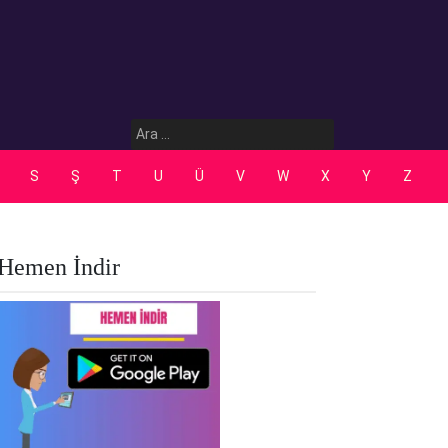
Arama:
S
Ş
T
U
Ü
V
W
X
Y
Z
Hemen İndir