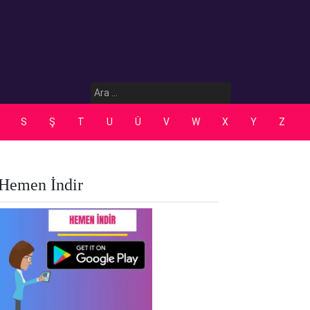
Arama:
S
Ş
T
U
Ü
V
W
X
Y
Z
Hemen İndir