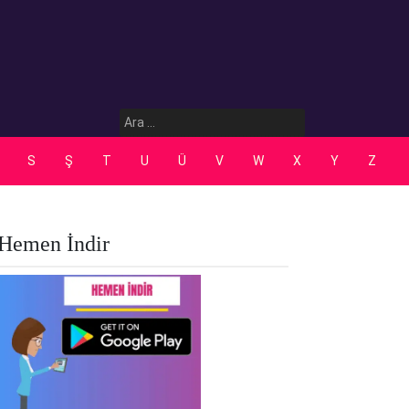
Arama:
S
Ş
T
U
Ü
V
W
X
Y
Z
Hemen İndir