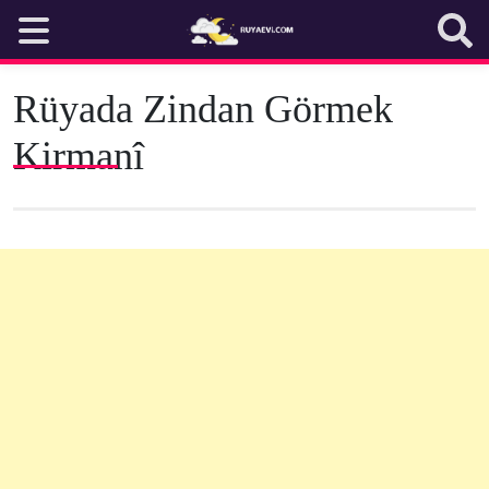
Skip
to
content
Rüyada Zindan Görmek
Kirmanî