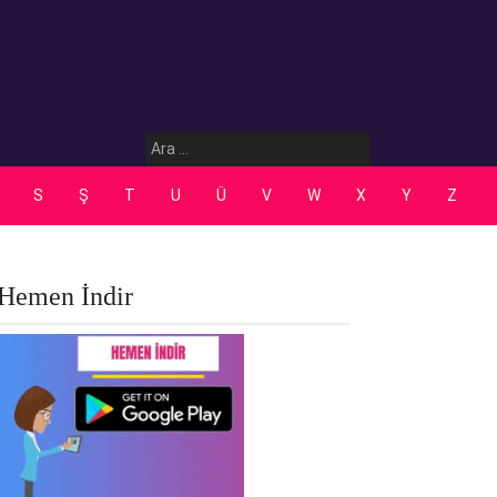
Arama:
S
Ş
T
U
Ü
V
W
X
Y
Z
Hemen İndir