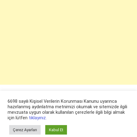
6698 sayılı Kişisel Verilerin Korunması Kanunu uyarınca
hazırlanmış aydınlatma metnimizi okumak ve sitemizde ilgili
mevzuata uygun olarak kullanılan çerezlerle ilgili bilgi almak
için lütfen
tıklayınız.
Çerez Ayarları
Kabul Et
© ruyaevi.com 2022