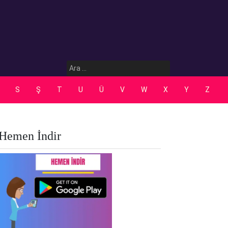
Arama:
S
Ş
T
U
Ü
V
W
X
Y
Z
Hemen İndir