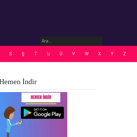
Arama:
S
Ş
T
U
Ü
V
W
X
Y
Z
Hemen İndir