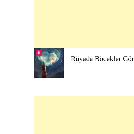
B
Rüyada Böcekler Gö