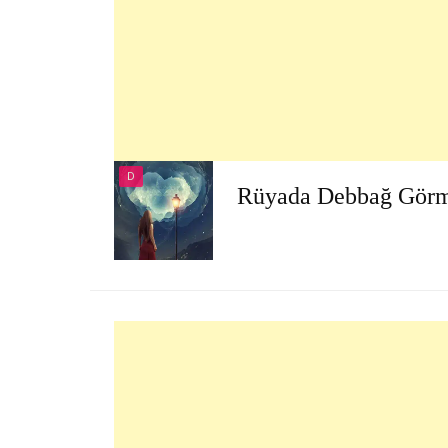
D
Rüyada Debbağ Gör