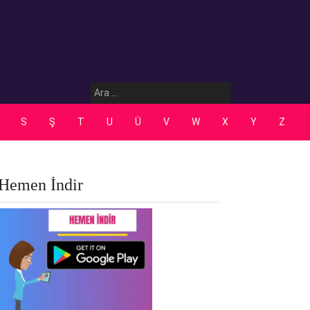
Arama:
S
Ş
T
U
Ü
V
W
X
Y
Z
Hemen İndir