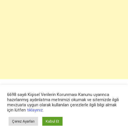
6698 sayılı Kişisel Verilerin Korunması Kanunu uyarınca
hazırlanmış aydınlatma metnimizi okumak ve sitemizde ilgili
mevzuata uygun olarak kullanılan çerezlerle ilgili bilgi almak
için lütfen
tıklayınız.
Çerez Ayarları
Kabul Et
© ruyaevi.com 2022