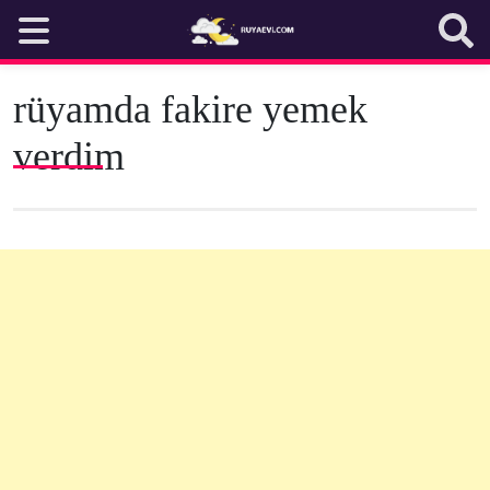
Skip
to
content
rüyamda fakire yemek
verdim