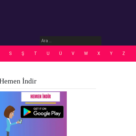
Arama:
S
Ş
T
U
Ü
V
W
X
Y
Z
Hemen İndir