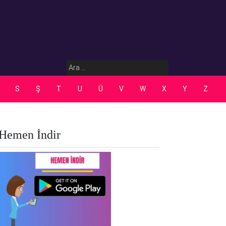
Arama:
S
Ş
T
U
Ü
V
W
X
Y
Z
Hemen İndir