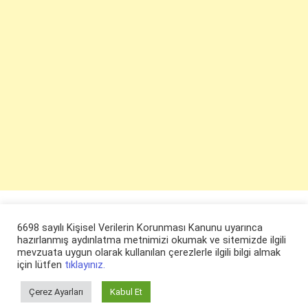
6698 sayılı Kişisel Verilerin Korunması Kanunu uyarınca
hazırlanmış aydınlatma metnimizi okumak ve sitemizde ilgili
mevzuata uygun olarak kullanılan çerezlerle ilgili bilgi almak
için lütfen
tıklayınız.
Çerez Ayarları
Kabul Et
© ruyaevi.com 2022