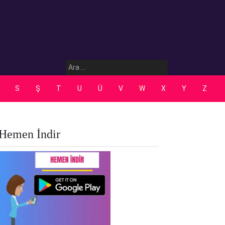
Arama:
S
Ş
T
U
Ü
V
W
X
Y
Z
Hemen İndir