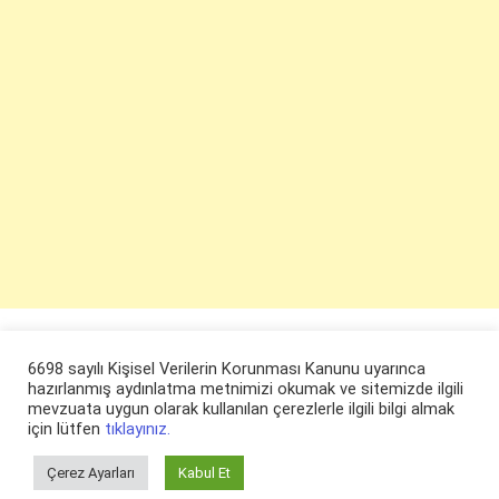
6698 sayılı Kişisel Verilerin Korunması Kanunu uyarınca
hazırlanmış aydınlatma metnimizi okumak ve sitemizde ilgili
mevzuata uygun olarak kullanılan çerezlerle ilgili bilgi almak
için lütfen
tıklayınız.
Çerez Ayarları
Kabul Et
© ruyaevi.com 2022