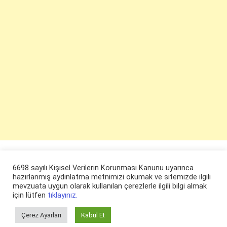
6698 sayılı Kişisel Verilerin Korunması Kanunu uyarınca
hazırlanmış aydınlatma metnimizi okumak ve sitemizde ilgili
mevzuata uygun olarak kullanılan çerezlerle ilgili bilgi almak
için lütfen
tıklayınız.
Çerez Ayarları
Kabul Et
© ruyaevi.com 2022