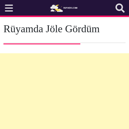
Skip
to
content
Rüyamda Jöle Gördüm