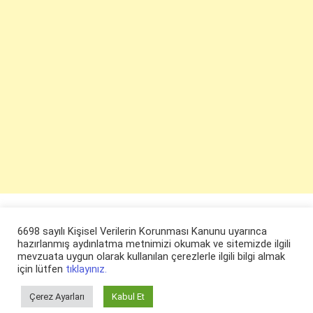
6698 sayılı Kişisel Verilerin Korunması Kanunu uyarınca
hazırlanmış aydınlatma metnimizi okumak ve sitemizde ilgili
mevzuata uygun olarak kullanılan çerezlerle ilgili bilgi almak
için lütfen
tıklayınız.
Çerez Ayarları
Kabul Et
© ruyaevi.com 2022