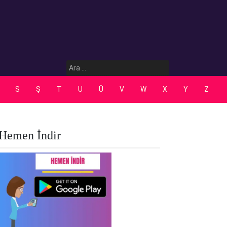
Arama:
S
Ş
T
U
Ü
V
W
X
Y
Z
Hemen İndir