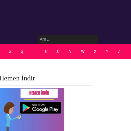
Arama:
S
Ş
T
U
Ü
V
W
X
Y
Z
Hemen İndir