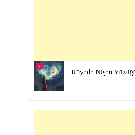
N
Rüyada Nişan Yüzüğ