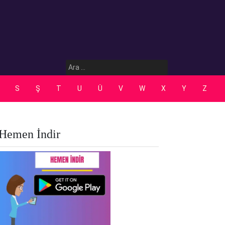
Arama:
S
Ş
T
U
Ü
V
W
X
Y
Z
Hemen İndir