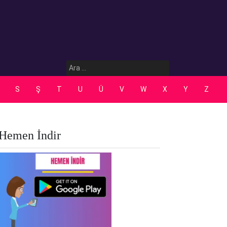
Arama:
S
Ş
T
U
Ü
V
W
X
Y
Z
Hemen İndir