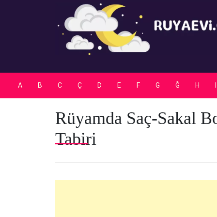
Skip
to
content
A
B
C
Ç
D
E
F
G
Ğ
H
I
Rüyamda Saç-Sakal 
Tabiri