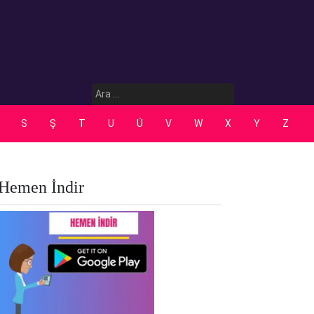
Arama:
S
Ş
T
U
Ü
V
W
X
Y
Z
Hemen İndir