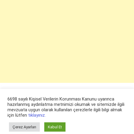
6698 sayılı Kişisel Verilerin Korunması Kanunu uyarınca
hazırlanmış aydınlatma metnimizi okumak ve sitemizde ilgili
mevzuata uygun olarak kullanılan çerezlerle ilgili bilgi almak
için lütfen
tıklayınız.
Çerez Ayarları
Kabul Et
© ruyaevi.com 2022