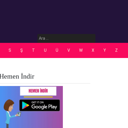
Arama:
S
Ş
T
U
Ü
V
W
X
Y
Z
Hemen İndir