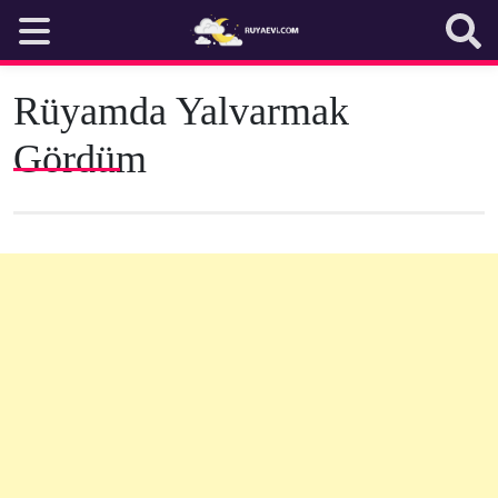
Skip
to
content
Rüyamda Yalvarmak
Gördüm