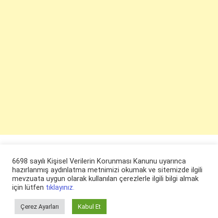
6698 sayılı Kişisel Verilerin Korunması Kanunu uyarınca
hazırlanmış aydınlatma metnimizi okumak ve sitemizde ilgili
mevzuata uygun olarak kullanılan çerezlerle ilgili bilgi almak
için lütfen
tıklayınız.
Çerez Ayarları
Kabul Et
© ruyaevi.com 2022