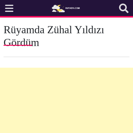
Skip
to
content
Rüyamda Zühal Yıldızı
Gördüm