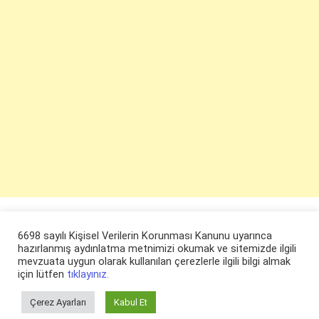
6698 sayılı Kişisel Verilerin Korunması Kanunu uyarınca
hazırlanmış aydınlatma metnimizi okumak ve sitemizde ilgili
mevzuata uygun olarak kullanılan çerezlerle ilgili bilgi almak
için lütfen
tıklayınız.
Çerez Ayarları
Kabul Et
© ruyaevi.com 2022