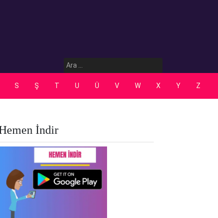
Arama:
S
Ş
T
U
Ü
V
W
X
Y
Z
Hemen İndir