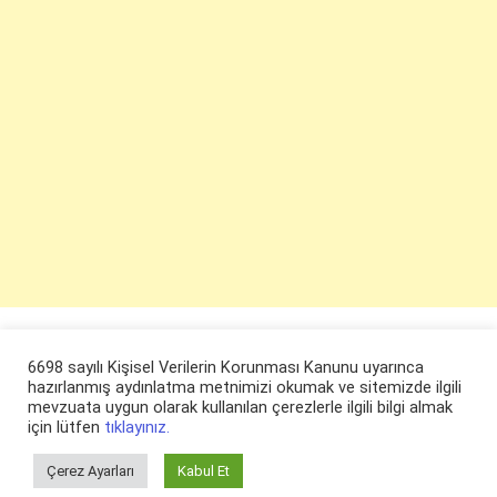
6698 sayılı Kişisel Verilerin Korunması Kanunu uyarınca
hazırlanmış aydınlatma metnimizi okumak ve sitemizde ilgili
mevzuata uygun olarak kullanılan çerezlerle ilgili bilgi almak
için lütfen
tıklayınız.
Çerez Ayarları
Kabul Et
© ruyaevi.com 2022