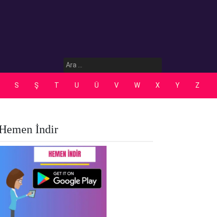
Arama:
S
Ş
T
U
Ü
V
W
X
Y
Z
Hemen İndir