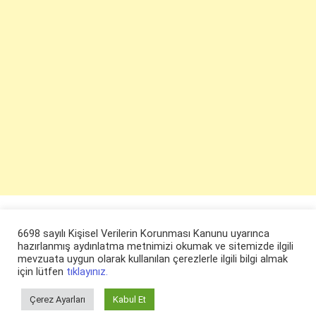
6698 sayılı Kişisel Verilerin Korunması Kanunu uyarınca
hazırlanmış aydınlatma metnimizi okumak ve sitemizde ilgili
mevzuata uygun olarak kullanılan çerezlerle ilgili bilgi almak
için lütfen
tıklayınız.
Çerez Ayarları
Kabul Et
© ruyaevi.com 2022