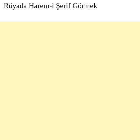
Rüyada Harem-i Şerif Görmek