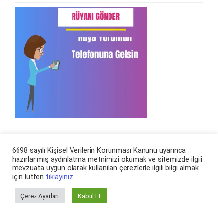
Rüya Ara
6698 sayılı Kişisel Verilerin Korunması Kanunu uyarınca
hazırlanmış aydınlatma metnimizi okumak ve sitemizde ilgili
mevzuata uygun olarak kullanılan çerezlerle ilgili bilgi almak
Arama:
için lütfen
tıklayınız.
Çerez Ayarları
Kabul Et
En Son Eklenen Rüya Tabirleri