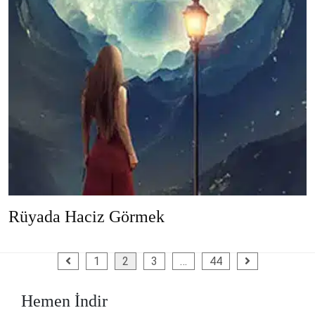
Rüyada Haciz Görmek
Yazı
1
2
3
…
44
sayfalaması
Hemen İndir