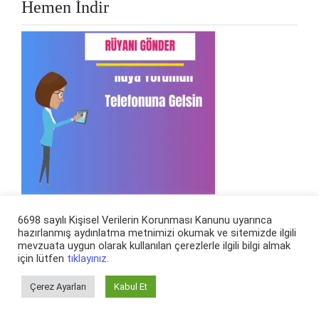
Hemen İndir
6698 sayılı Kişisel Verilerin Korunması Kanunu uyarınca
hazırlanmış aydınlatma metnimizi okumak ve sitemizde ilgili
Rüya Ara
mevzuata uygun olarak kullanılan çerezlerle ilgili bilgi almak
için lütfen
tıklayınız.
Arama:
Çerez Ayarları
Kabul Et