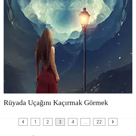
Rüyada Uçağını Kaçırmak Görmek
Yazı
1
2
3
4
…
22
sayfalaması