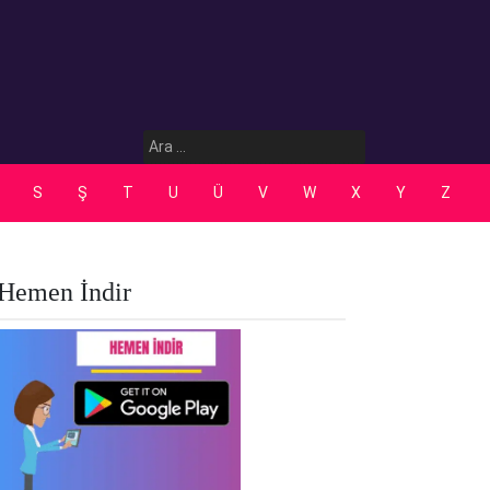
Arama:
S
Ş
T
U
Ü
V
W
X
Y
Z
Hemen İndir