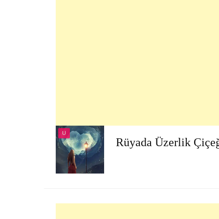
U
Rüyada Üzerlik Çiçe