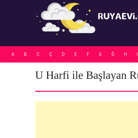
Skip
to
content
A
B
C
Ç
D
E
F
G
Ğ
H
I
U Harfi ile Başlayan R